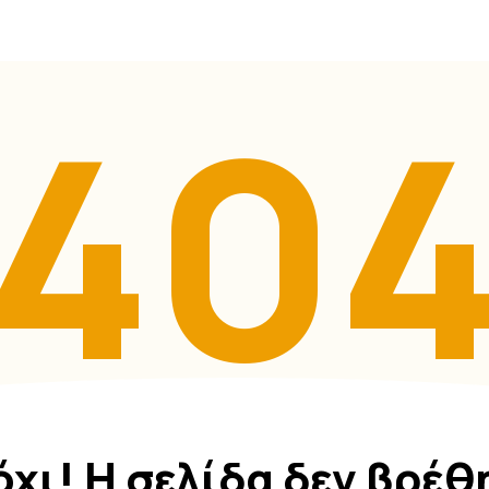
40
όχι! Η σελίδα δεν βρέθ